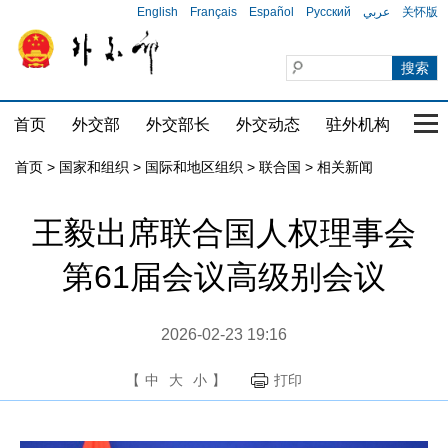
English
Français
Español
Русский
عربي
关怀版
首页
外交部
外交部长
外交动态
驻外机构
国家
首页
>
国家和组织
>
国际和地区组织
>
联合国
>
相关新闻
王毅出席联合国人权理事会
第61届会议高级别会议
2026-02-23 19:16
【
中
大
小
】
打印