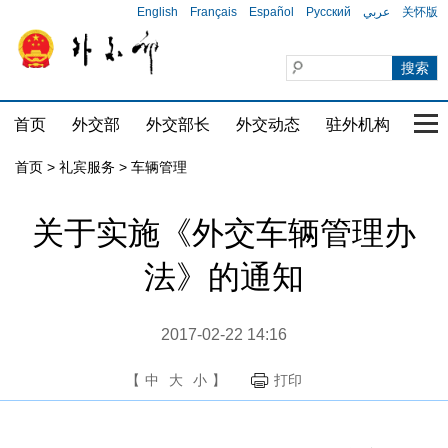
English
Français
Español
Русский
عربي
关怀版
首页
外交部
外交部长
外交动态
驻外机构
国家
首页
>
礼宾服务
>
车辆管理
关于实施《外交车辆管理办
法》的通知
2017-02-22 14:16
【
中
大
小
】
打印