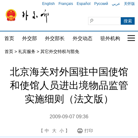
English
Français
Español
Русский
عربي
关怀版
首页
外交部
外交部长
外交动态
驻外机构
国家
首页
>
礼宾服务
>
其它外交特权与豁免
北京海关对外国驻中国使馆
和使馆人员进出境物品监管
实施细则（法文版）
2009-09-07 09:36
【
中
大
小
】
打印