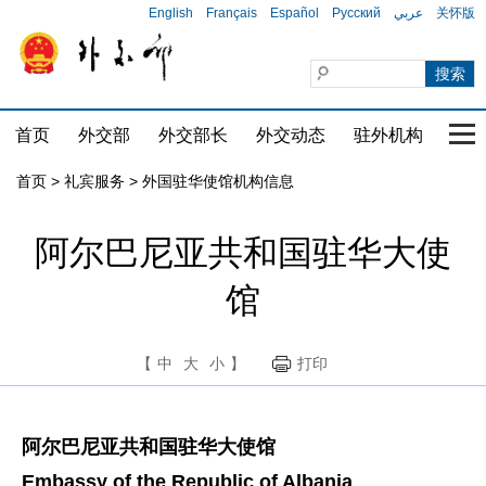
English
Français
Español
Русский
عربي
关怀版
首页
外交部
外交部长
外交动态
驻外机构
国家
首页
>
礼宾服务
>
外国驻华使馆机构信息
阿尔巴尼亚共和国驻华大使
馆
【
中
大
小
】
打印
阿尔巴尼亚共和国驻华大使馆
Embassy of the Republic of Albania