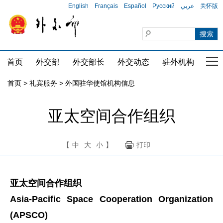
English
Français
Español
Русский
عربي
关怀版
首页
外交部
外交部长
外交动态
驻外机构
国家
首页
>
礼宾服务
>
外国驻华使馆机构信息
亚太空间合作组织
【
中
大
小
】
打印
亚太空间合作组织
Asia-Pacific Space Cooperation Organization
(APSCO)