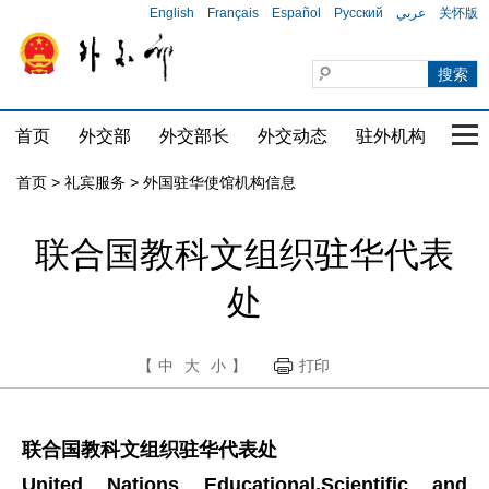
English
Français
Español
Русский
عربي
关怀版
首页
外交部
外交部长
外交动态
驻外机构
国家
首页
>
礼宾服务
>
外国驻华使馆机构信息
联合国教科文组织驻华代表
处
【
中
大
小
】
打印
联合国教科文组织驻华代表处
United Nations Educational,Scientific and