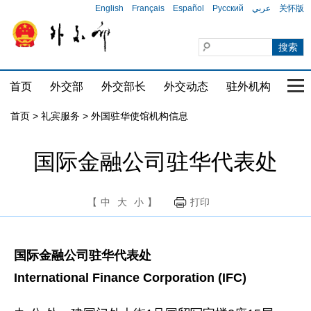
English
Français
Español
Русский
عربي
关怀版
首页
外交部
外交部长
外交动态
驻外机构
国家
首页
>
礼宾服务
>
外国驻华使馆机构信息
国际金融公司驻华代表处
【
中
大
小
】
打印
国际金融公司驻华代表处
International Finance Corporation (IFC)