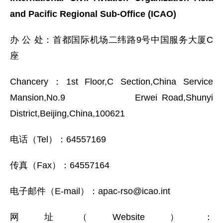
and Pacific Regional Sub-Office (ICAO)
办 公 处：首都国际机场二纬路9号中国服务大厦C
座
Chancery：1st Floor,C Section,China Service
Mansion,No.9 Erwei Road,Shunyi
District,Beijing,China,100621
电话（Tel）：64557169
传真（Fax）：64557164
电子邮件（E-mail）：apac-rso@icao.int
网址（Website）：