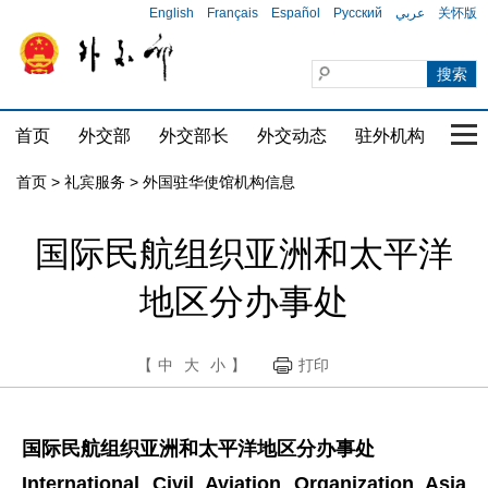
English
Français
Español
Русский
عربي
关怀版
首页
外交部
外交部长
外交动态
驻外机构
国家
首页
>
礼宾服务
>
外国驻华使馆机构信息
国际民航组织亚洲和太平洋
地区分办事处
【
中
大
小
】
打印
国际民航组织亚洲和太平洋地区分办事处
International Civil Aviation Organization Asia