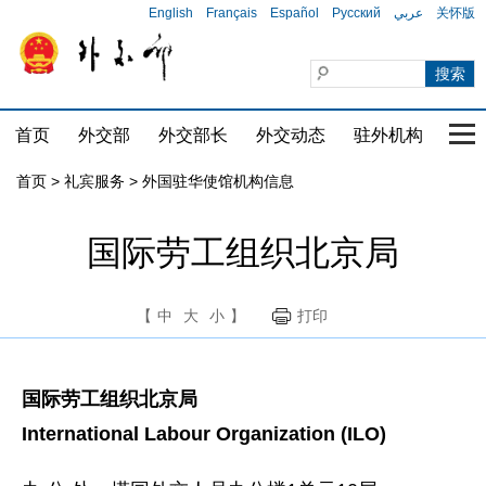
English
Français
Español
Русский
عربي
关怀版
首页
外交部
外交部长
外交动态
驻外机构
国家
首页
>
礼宾服务
>
外国驻华使馆机构信息
国际劳工组织北京局
【
中
大
小
】
打印
国际劳工组织北京局
International Labour Organization (ILO)