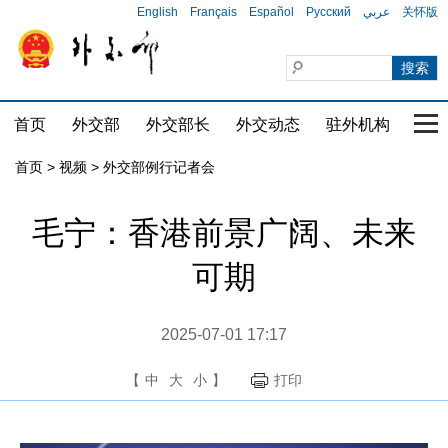
English
Français
Español
Русский
عربي
关怀版
首页
外交部
外交部长
外交动态
驻外机构
国家
首页
>
视频
>
外交部例行记者会
毛宁：香港前景广阔、未来
可期
2025-07-01 17:17
【
中
大
小
】
打印