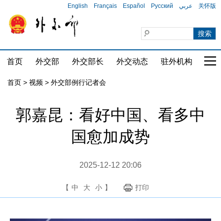
English
Français
Español
Русский
عربي
关怀版
首页
外交部
外交部长
外交动态
驻外机构
国家
首页
>
视频
>
外交部例行记者会
郭嘉昆：看好中国、看多中
国愈加成势
2025-12-12 20:06
【
中
大
小
】
打印