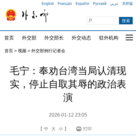
English
Français
Español
Русский
عربي
关怀版
首页
外交部
外交部长
外交动态
驻外机构
国家
首页
>
视频
>
外交部例行记者会
毛宁：奉劝台湾当局认清现
实，停止自取其辱的政治表
演
2026-01-12 23:05
【
中
大
小
】
打印