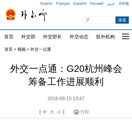
English
Français
Español
Русский
عربي
关怀版
首页
外交部
外交部长
外交动态
驻外机构
国家
首页
>
视频
>
外交一点通
外交一点通：G20杭州峰会
筹备工作进展顺利
2016-08-15 13:47
【
中
大
小
】
打印