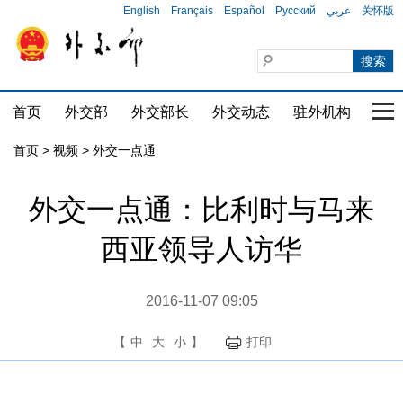
English
Français
Español
Русский
عربي
关怀版
首页
外交部
外交部长
外交动态
驻外机构
国家
首页
>
视频
>
外交一点通
外交一点通：比利时与马来
西亚领导人访华
2016-11-07 09:05
【
中
大
小
】
打印