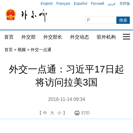
English
Français
Español
Русский
عربي
关怀版
首页
外交部
外交部长
外交动态
驻外机构
国家
首页
>
视频
>
外交一点通
外交一点通：习近平17日起
将访问拉美3国
2016-11-14 09:34
【
中
大
小
】
打印