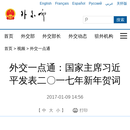
English
Français
Español
Русский
عربي
关怀版
首页
外交部
外交部长
外交动态
驻外机构
国家
首页
>
视频
>
外交一点通
外交一点通：国家主席习近
平发表二〇一七年新年贺词
2017-01-09 14:56
【
中
大
小
】
打印