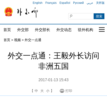
English
Français
Español
Русский
عربي
关怀版
首页
外交部
外交部长
外交动态
驻外机构
国家
首页
>
视频
>
外交一点通
外交一点通：王毅外长访问
非洲五国
2017-01-13 15:43
【
中
大
小
】
打印