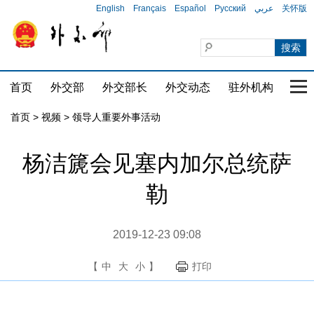
English
Français
Español
Русский
عربي
关怀版
首页
外交部
外交部长
外交动态
驻外机构
国家
首页
>
视频
>
领导人重要外事活动
杨洁篪会见塞内加尔总统萨
勒
2019-12-23 09:08
【
中
大
小
】
打印