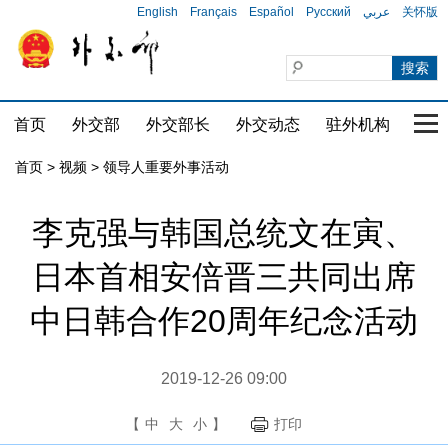
English
Français
Español
Русский
عربي
关怀版
首页
外交部
外交部长
外交动态
驻外机构
国家
首页
>
视频
>
领导人重要外事活动
李克强与韩国总统文在寅、
日本首相安倍晋三共同出席
中日韩合作20周年纪念活动
2019-12-26 09:00
【
中
大
小
】
打印