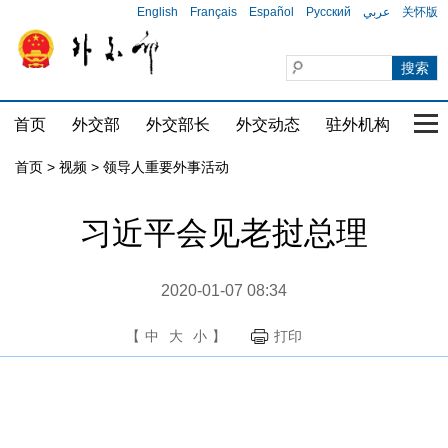
English
Français
Español
Русский
عربي
关怀版
首页
外交部
外交部长
外交动态
驻外机构
国家
首页
>
视频
>
领导人重要外事活动
习近平会见老挝总理
2020-01-07 08:34
【
中
大
小
】
打印