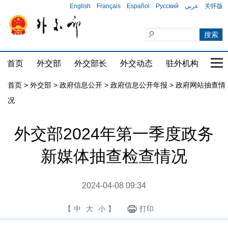
English
Français
Español
Русский
عربي
关怀版
首页
外交部
外交部长
外交动态
驻外机构
国家
首页
>
外交部
>
政府信息公开
>
政府信息公开年报
>
政府网站抽查情
况
外交部2024年第一季度政务
新媒体抽查检查情况
2024-04-08 09:34
【
中
大
小
】
打印