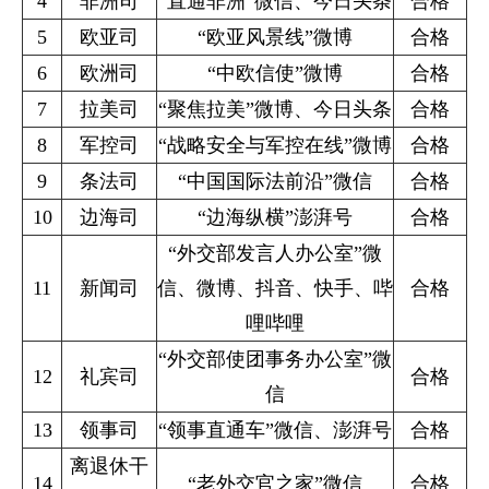
4
非洲司
“直通非洲”微信、今日头条
合格
5
欧亚司
“欧亚风景线”微博
合格
6
欧洲司
“中欧信使”微博
合格
7
拉美司
“聚焦拉美”微博、今日头条
合格
8
军控司
“战略安全与军控在线”微博
合格
9
条法司
“中国国际法前沿”微信
合格
10
边海司
“边海纵横”澎湃号
合格
“外交部发言人办公室”微
11
新闻司
信、微博、抖音、快手、哔
合格
哩哔哩
“外交部使团事务办公室”微
12
礼宾司
合格
信
13
领事司
“领事直通车”微信、澎湃号
合格
离退休干
14
“老外交官之家”微信
合格