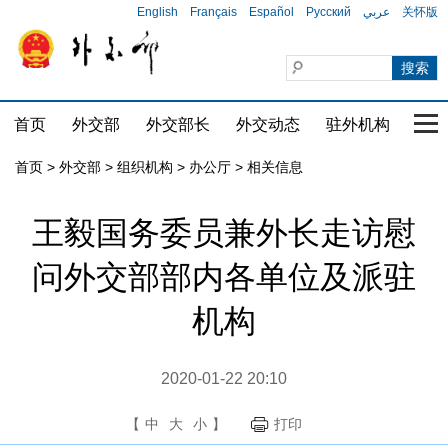
English
Français
Español
Русский
عربي
关怀版
首页
外交部
外交部长
外交动态
驻外机构
国家
首页
>
外交部
>
组织机构
>
办公厅
>
相关信息
王毅国务委员兼外长走访慰
问外交部部内各单位及派驻
机构
2020-01-22 20:10
【
中
大
小
】
打印