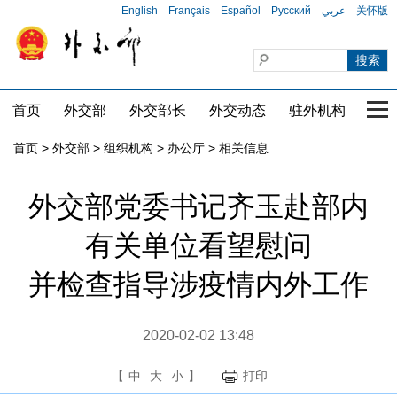
English
Français
Español
Русский
عربي
关怀版
首页
外交部
外交部长
外交动态
驻外机构
国家
首页
>
外交部
>
组织机构
>
办公厅
>
相关信息
外交部党委书记齐玉赴部内
有关单位看望慰问
并检查指导涉疫情内外工作
2020-02-02 13:48
【
中
大
小
】
打印