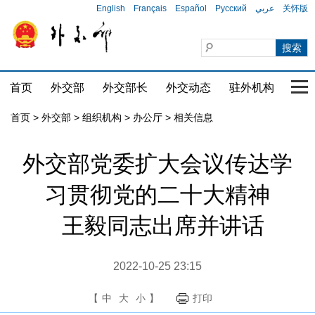
English
Français
Español
Русский
عربي
关怀版
首页
外交部
外交部长
外交动态
驻外机构
国家
首页
>
外交部
>
组织机构
>
办公厅
>
相关信息
外交部党委扩大会议传达学
习贯彻党的二十大精神
王毅同志出席并讲话
2022-10-25 23:15
【
中
大
小
】
打印