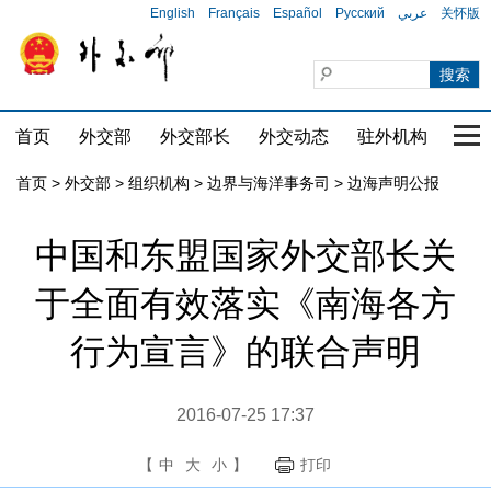
English
Français
Español
Русский
عربي
关怀版
首页
外交部
外交部长
外交动态
驻外机构
国家
首页
>
外交部
>
组织机构
>
边界与海洋事务司
>
边海声明公报
中国和东盟国家外交部长关
于全面有效落实《南海各方
行为宣言》的联合声明
2016-07-25 17:37
【
中
大
小
】
打印