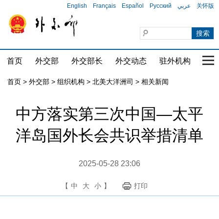
English
Français
Español
Русский
عربي
关怀版
首页
外交部
外交部长
外交动态
驻外机构
国家
首页
>
外交部
>
组织机构
>
北美大洋洲司
>
相关新闻
中方落实第三次中国—太平
洋岛国外长会共识举措清单
2025-05-28 23:06
【
中
大
小
】
打印