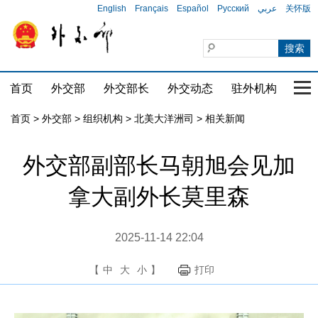
English
Français
Español
Русский
عربي
关怀版
首页
外交部
外交部长
外交动态
驻外机构
国家
首页
>
外交部
>
组织机构
>
北美大洋洲司
>
相关新闻
外交部副部长马朝旭会见加
拿大副外长莫里森
2025-11-14 22:04
【
中
大
小
】
打印