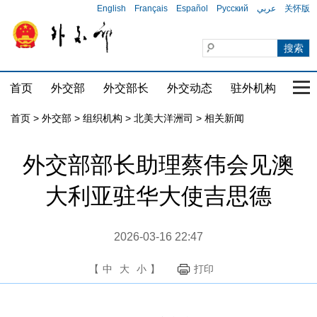
English
Français
Español
Русский
عربي
关怀版
首页
外交部
外交部长
外交动态
驻外机构
国家
首页
>
外交部
>
组织机构
>
北美大洋洲司
>
相关新闻
外交部部长助理蔡伟会见澳
大利亚驻华大使吉思德
2026-03-16 22:47
【
中
大
小
】
打印