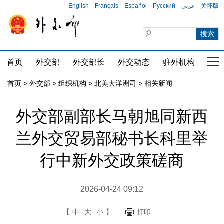
English
Français
Español
Русский
عربي
关怀版
首页
外交部
外交部长
外交动态
驻外机构
国家
首页
>
外交部
>
组织机构
>
北美大洋洲司
>
相关新闻
外交部副部长马朝旭同新西
兰外交贸易部秘书长科里举
行中新外交政策磋商
2026-04-24 09:12
【
中
大
小
】
打印