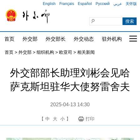
English
Français
Español
Русский
عربي
关怀版
首页
外交部
外交部长
外交动态
驻外机构
国家
首页
>
外交部
>
组织机构
>
欧亚司
>
相关新闻
外交部部长助理刘彬会见哈
萨克斯坦驻华大使努雷舍夫
2025-04-13 14:30
【
中
大
小
】
打印