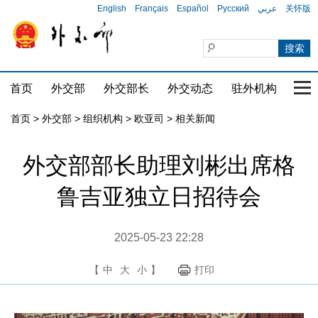
English
Français
Español
Русский
عربي
关怀版
首页
外交部
外交部长
外交动态
驻外机构
国家
首页
>
外交部
>
组织机构
>
欧亚司
>
相关新闻
外交部部长助理刘彬出席格
鲁吉亚独立日招待会
2025-05-23 22:28
【
中
大
小
】
打印