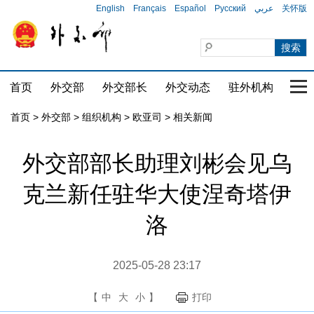
English
Français
Español
Русский
عربي
关怀版
首页
外交部
外交部长
外交动态
驻外机构
国家
首页
>
外交部
>
组织机构
>
欧亚司
>
相关新闻
外交部部长助理刘彬会见乌
克兰新任驻华大使涅奇塔伊
洛
2025-05-28 23:17
【
中
大
小
】
打印