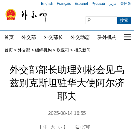
English
Français
Español
Русский
عربي
关怀版
首页
外交部
外交部长
外交动态
驻外机构
国家
首页
>
外交部
>
组织机构
>
欧亚司
>
相关新闻
外交部部长助理刘彬会见乌
兹别克斯坦驻华大使阿尔济
耶夫
2025-08-14 16:55
【
中
大
小
】
打印