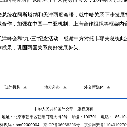
理刘彬应约会见哈萨克斯坦驻华大使努雷舍夫，就中哈关系发
夫总统在阿斯塔纳和天津两度会晤，就中哈关系下步发展
域合作，加强在中国—中亚机制、上海合作组织等框架内
津峰会和“九·三”纪念活动，感谢中方对托卡耶夫总统
作成果，巩固两国关系良好发展势头。
驻外机构
地方外办
外交新媒体
中华人民共和国外交部 版权所有
地址：北京市朝阳区朝阳门南大街2号 邮编：100701 电话：+86-10-65
标识码：bm02000004
京ICP备06038296号
京公网安备1104010270