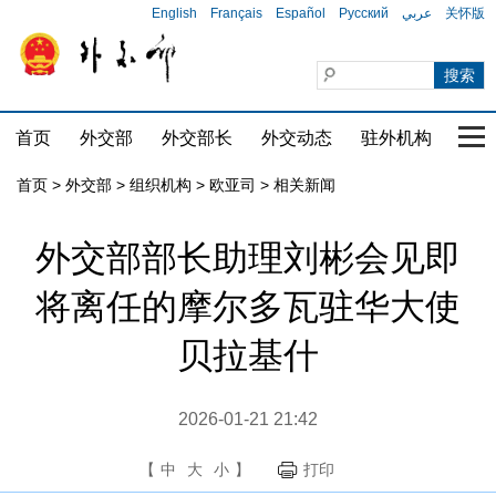
English
Français
Español
Русский
عربي
关怀版
首页
外交部
外交部长
外交动态
驻外机构
国家
首页
>
外交部
>
组织机构
>
欧亚司
>
相关新闻
外交部部长助理刘彬会见即
将离任的摩尔多瓦驻华大使
贝拉基什
2026-01-21 21:42
【
中
大
小
】
打印