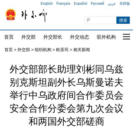
English
Français
Español
Русский
عربي
关怀版
首页
外交部
外交部长
外交动态
驻外机构
国家
首页
>
外交部
>
组织机构
>
欧亚司
>
相关新闻
外交部部长助理刘彬同乌兹
别克斯坦副外长乌斯曼诺夫
举行中乌政府间合作委员会
安全合作分委会第九次会议
和两国外交部磋商