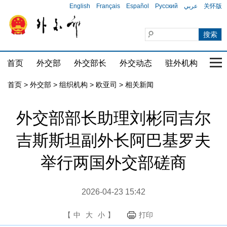
English
Français
Español
Русский
عربي
关怀版
首页
外交部
外交部长
外交动态
驻外机构
国家
首页
>
外交部
>
组织机构
>
欧亚司
>
相关新闻
外交部部长助理刘彬同吉尔
吉斯斯坦副外长阿巴基罗夫
举行两国外交部磋商
2026-04-23 15:42
【
中
大
小
】
打印