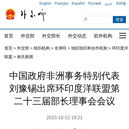
English
Français
Español
Русский
عربي
关怀版
首页
外交部
外交部长
外交动态
驻外机构
国家
首页
>
外交部
>
组织机构
>
非洲司
>
地区组织和合作机制
>
环印度洋
联盟
>
相关新闻
中国政府非洲事务特别代表
刘豫锡出席环印度洋联盟第
二十三届部长理事会会议
2023-10-12 19:21