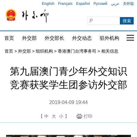
English
Français
Español
Русский
عربي
关怀版
首页
外交部
外交部长
外交动态
驻外机构
国家
首页
>
外交部
>
组织机构
>
香港澳门台湾事务司
>
相关信息
第九届澳门青少年外交知识
竞赛获奖学生团参访外交部
2019-04-09 19:44
【
中
大
小
】
打印