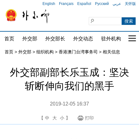
English
Français
Español
Русский
عربي
关怀版
首页
外交部
外交部长
外交动态
驻外机构
国家
首页
>
外交部
>
组织机构
>
香港澳门台湾事务司
>
相关信息
外交部副部长乐玉成：坚决
斩断伸向我们的黑手
2019-12-05 16:37
【
中
大
小
】
打印