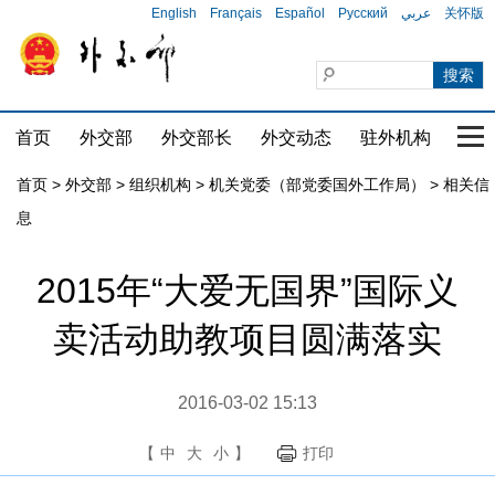
English
Français
Español
Русский
عربي
关怀版
首页
外交部
外交部长
外交动态
驻外机构
国家
首页
>
外交部
>
组织机构
>
机关党委（部党委国外工作局）
>
相关信
息
2015年“大爱无国界”国际义
卖活动助教项目圆满落实
2016-03-02 15:13
【
中
大
小
】
打印