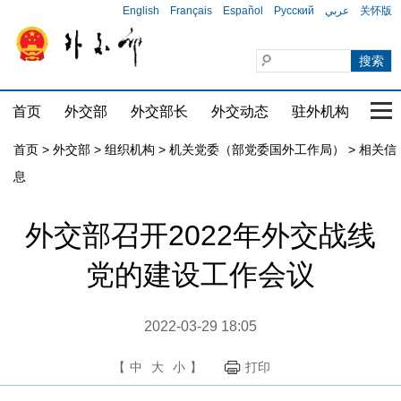
English
Français
Español
Русский
عربي
关怀版
首页
外交部
外交部长
外交动态
驻外机构
国家
首页
>
外交部
>
组织机构
>
机关党委（部党委国外工作局）
>
相关信
息
外交部召开2022年外交战线
党的建设工作会议
2022-03-29 18:05
【
中
大
小
】
打印