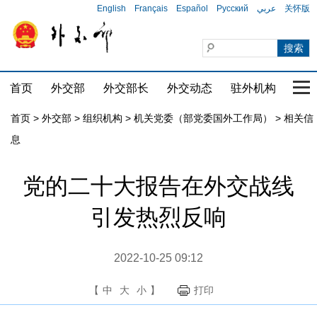
English
Français
Español
Русский
عربي
关怀版
首页
外交部
外交部长
外交动态
驻外机构
国家
首页
>
外交部
>
组织机构
>
机关党委（部党委国外工作局）
>
相关信
息
党的二十大报告在外交战线
引发热烈反响
2022-10-25 09:12
【
中
大
小
】
打印