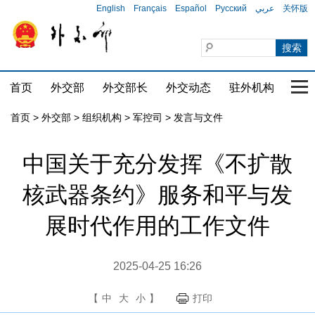
English
Français
Español
Русский
عربي
关怀版
首页
外交部
外交部长
外交动态
驻外机构
国家
首页
>
外交部
>
组织机构
>
军控司
>
发言与文件
中国关于充分发挥《不扩散
核武器条约》服务和平与发
展时代作用的工作文件
2025-04-25 16:26
【
中
大
小
】
打印