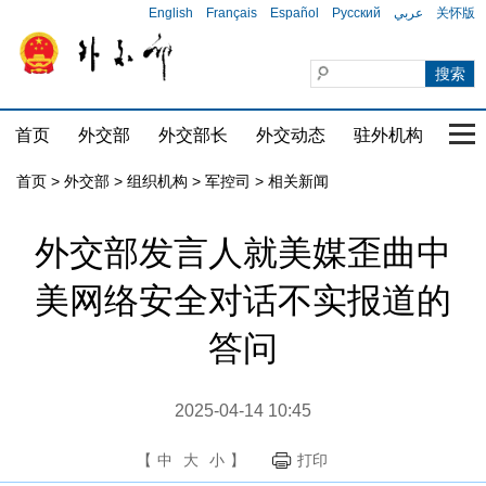
English
Français
Español
Русский
عربي
关怀版
首页
外交部
外交部长
外交动态
驻外机构
国家
首页
>
外交部
>
组织机构
>
军控司
>
相关新闻
外交部发言人就美媒歪曲中
美网络安全对话不实报道的
答问
2025-04-14 10:45
【
中
大
小
】
打印