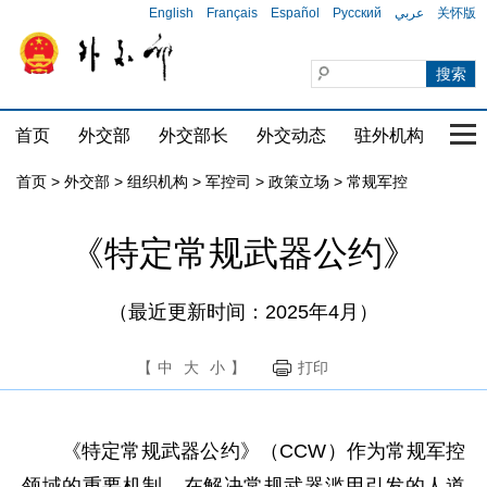
English
Français
Español
Русский
عربي
关怀版
首页
外交部
外交部长
外交动态
驻外机构
国家
首页
>
外交部
>
组织机构
>
军控司
>
政策立场
>
常规军控
《特定常规武器公约》
（最近更新时间：2025年4月）
【
中
大
小
】
打印
《特定常规武器公约》（CCW）作为常规军控
领域的重要机制，在解决常规武器滥用引发的人道