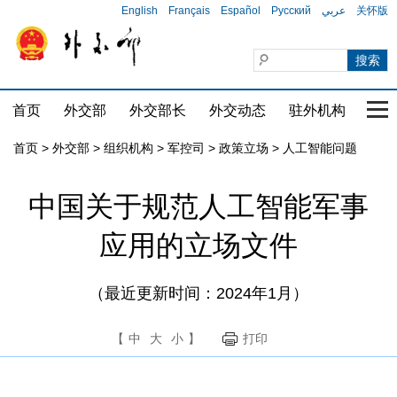
English
Français
Español
Русский
عربي
关怀版
首页
外交部
外交部长
外交动态
驻外机构
国家
首页
>
外交部
>
组织机构
>
军控司
>
政策立场
>
人工智能问题
中国关于规范人工智能军事
应用的立场文件
（最近更新时间：2024年1月）
【
中
大
小
】
打印