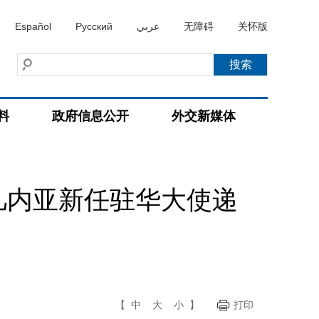
Español
Русский
عربي
无障碍
关怀版
料
政府信息公开
外交新媒体
几内亚新任驻华大使递
【
中
大
小
】
打印