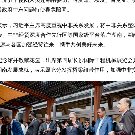
部组织非洲驻华使团人员赴湖南参访。喀麦隆、埃及、肯尼亚
国政府中东问题特使翟隽陪同。
表示，习近平主席高度重视中非关系发展，将中非关系整
会、中非经贸深度合作先行区等国家级平台落户湖南，湖
。愿与各国加强经贸往来，携手共创美好未来。
纪念馆并敬献花篮，出席第四届长沙国际工程机械展览会
湖南发展成就，表示愿充分发挥桥梁纽带作用，加强中非