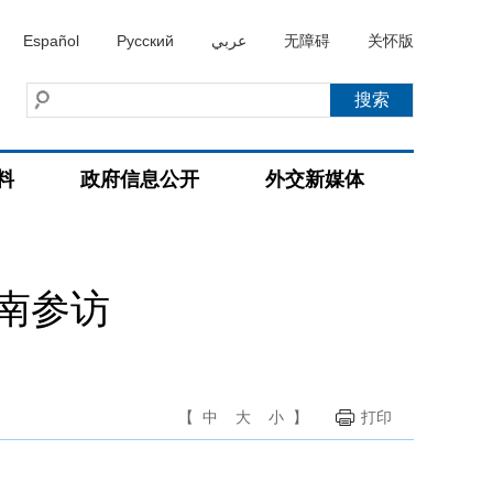
Español
Русский
عربي
无障碍
关怀版
料
政府信息公开
外交新媒体
南参访
【
中
大
小
】
打印