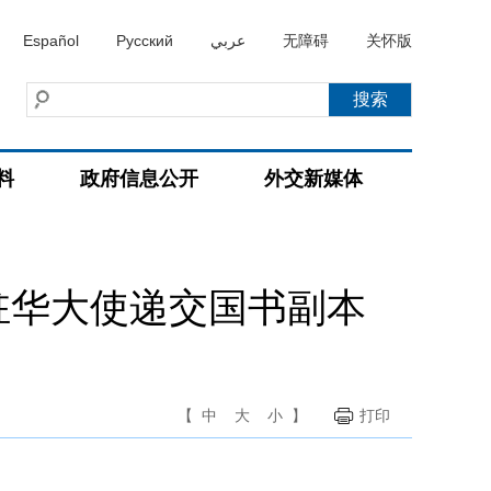
Español
Русский
عربي
无障碍
关怀版
料
政府信息公开
外交新媒体
驻华大使递交国书副本
【
中
大
小
】
打印